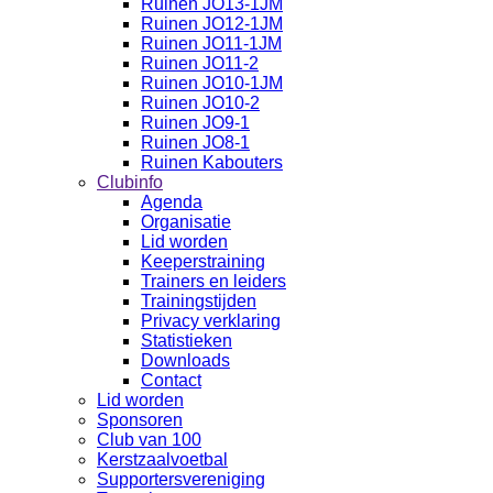
Ruinen JO13-1JM
Ruinen JO12-1JM
Ruinen JO11-1JM
Ruinen JO11-2
Ruinen JO10-1JM
Ruinen JO10-2
Ruinen JO9-1
Ruinen JO8-1
Ruinen Kabouters
Clubinfo
Agenda
Organisatie
Lid worden
Keeperstraining
Trainers en leiders
Trainingstijden
Privacy verklaring
Statistieken
Downloads
Contact
Lid worden
Sponsoren
Club van 100
Kerstzaalvoetbal
Supportersvereniging